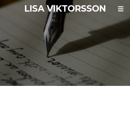
LISA VIKTORSSON
Hoppa
till
huvudinnehållet